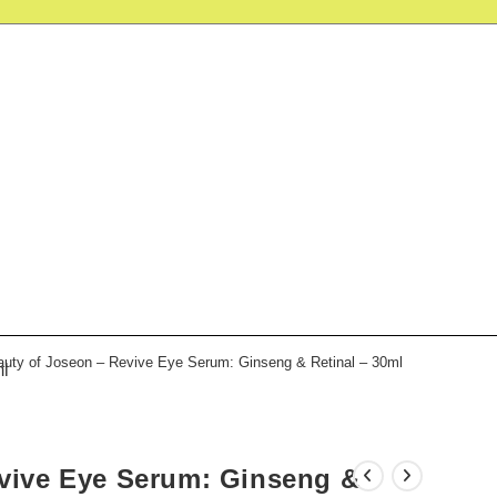
uty of Joseon – Revive Eye Serum: Ginseng & Retinal – 30ml
l
vive Eye Serum: Ginseng &