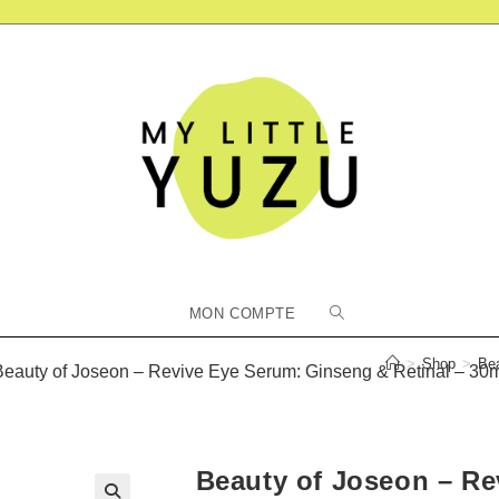
Toggle
MON COMPTE
website
>
Shop
>
Bea
Beauty of Joseon – Revive Eye Serum: Ginseng & Retinal – 30m
search
Beauty of Joseon – Re