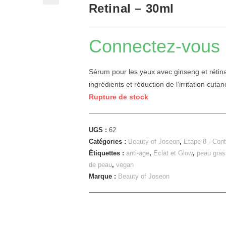
Retinal – 30ml
🔍
Connectez-vous po
Sérum pour les yeux avec ginseng et rétinal 
ingrédients et réduction de l’irritation cutan
Rupture de stock
UGS :
62
Catégories :
Beauty of Joseon
,
Etape 8 - Con
Étiquettes :
anti-age
,
Eclat et Glow
,
peau gras
de peau
,
vegan
Marque :
Beauty of Joseon