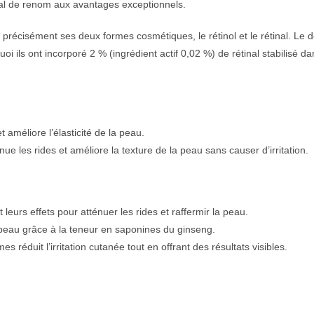
al de renom aux avantages exceptionnels.
récisément ses deux formes cosmétiques, le rétinol et le rétinal. Le défi
rquoi ils ont incorporé 2 % (ingrédient actif 0,02 %) de rétinal stabilisé
t améliore l’élasticité de la peau.
énue les rides et améliore la texture de la peau sans causer d’irritation.
leurs effets pour atténuer les rides et raffermir la peau.
a peau grâce à la teneur en saponines du ginseng.
es réduit l’irritation cutanée tout en offrant des résultats visibles.