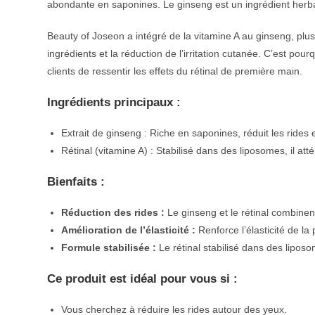
abondante en saponines. Le ginseng est un ingrédient herb
Beauty of Joseon a intégré de la vitamine A au ginseng, plus p
ingrédients et la réduction de l’irritation cutanée. C’est pou
clients de ressentir les effets du rétinal de première main.
Ingrédients principaux :
Extrait de ginseng : Riche en saponines, réduit les rides e
Rétinal (vitamine A) : Stabilisé dans des liposomes, il att
Bienfaits :
Réduction des rides :
Le ginseng et le rétinal combinent 
Amélioration de l’élasticité :
Renforce l’élasticité de l
Formule stabilisée :
Le rétinal stabilisé dans des liposom
Ce produit est idéal pour vous si :
Vous cherchez à réduire les rides autour des yeux.