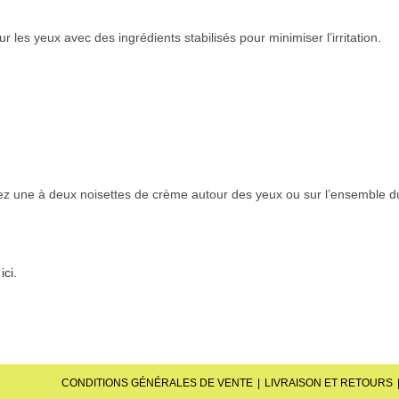
es yeux avec des ingrédients stabilisés pour minimiser l’irritation.
iquez une à deux noisettes de crème autour des yeux ou sur l’ensemble d
n
ici
.
CONDITIONS GÉNÉRALES DE VENTE
LIVRAISON ET RETOURS