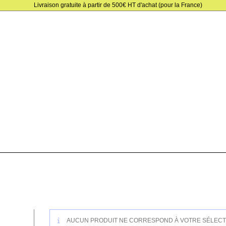
Skip
Livraison gratuite à partir de 500€ HT d'achat (pour la France)
to
content
AUCUN PRODUIT NE CORRESPOND À VOTRE SÉLECT