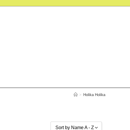
>
Holika Holika
Sort by Name A - Z