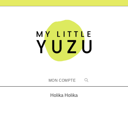
Toggle
MON COMPTE
website
Holika Holika
search