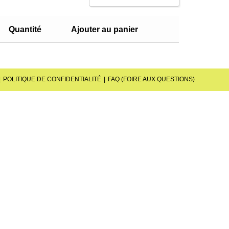
Sort by Popularity
Quantité
Ajouter au panier
Sort by Rating
Sort by Price low to high
Sort by Price high to low
POLITIQUE DE CONFIDENTIALITÉ
FAQ (FOIRE AUX QUESTIONS)
Sort by Newness
Sort by Name A - Z
Sort by Name Z - A