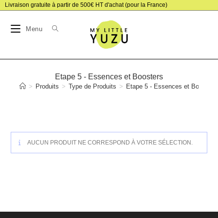
Skip
Livraison gratuite à partir de 500€ HT d'achat (pour la France)
to
Menu
content
Etape 5 - Essences et Boosters
>
Produits
>
Type de Produits
>
Etape 5 - Essences et Boosters
AUCUN PRODUIT NE CORRESPOND À VOTRE SÉLECTION.