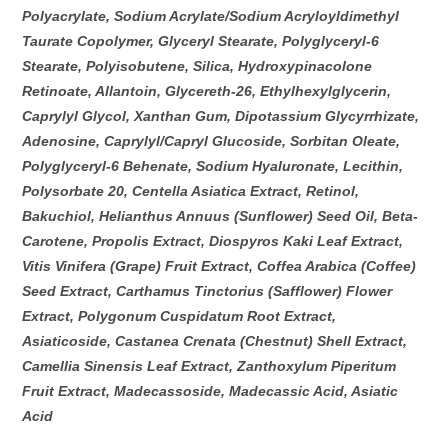
Polyacrylate, Sodium Acrylate/Sodium Acryloyldimethyl
Taurate Copolymer, Glyceryl Stearate, Polyglyceryl-6
Stearate, Polyisobutene, Silica, Hydroxypinacolone
Retinoate, Allantoin, Glycereth-26, Ethylhexylglycerin,
Caprylyl Glycol, Xanthan Gum, Dipotassium Glycyrrhizate,
Adenosine, Caprylyl/Capryl Glucoside, Sorbitan Oleate,
Polyglyceryl-6 Behenate, Sodium Hyaluronate, Lecithin,
Polysorbate 20, Centella Asiatica Extract, Retinol,
Bakuchiol, Helianthus Annuus (Sunflower) Seed Oil, Beta-
Carotene, Propolis Extract, Diospyros Kaki Leaf Extract,
Vitis Vinifera (Grape) Fruit Extract, Coffea Arabica (Coffee)
Seed Extract, Carthamus Tinctorius (Safflower) Flower
Extract, Polygonum Cuspidatum Root Extract,
Asiaticoside, Castanea Crenata (Chestnut) Shell Extract,
Camellia Sinensis Leaf Extract, Zanthoxylum Piperitum
Fruit Extract, Madecassoside, Madecassic Acid, Asiatic
Acid