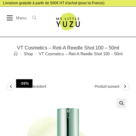
Skip
Livraison gratuite à partir de 500€ HT d'achat (pour la France)
to
Menu
content
VT Cosmetics – Reti-A Reedle Shot 100 – 50ml
>
Shop
>
VT Cosmetics – Reti-A Reedle Shot 100 – 50ml
-36%
Produit précédent
Produit suivant
🔍