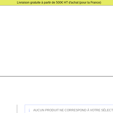
Skip
Livraison gratuite à partir de 500€ HT d'achat (pour la France)
to
content
AUCUN PRODUIT NE CORRESPOND À VOTRE SÉLECT