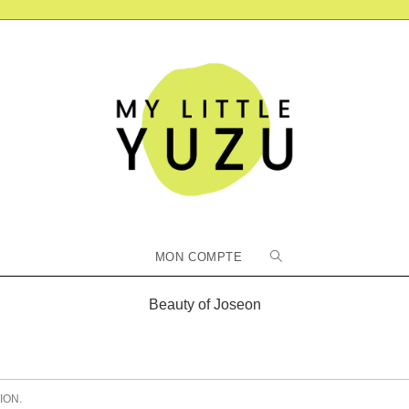
Toggle
MON COMPTE
website
Beauty of Joseon
search
ION.