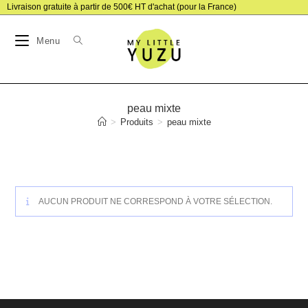
Skip
Livraison gratuite à partir de 500€ HT d'achat (pour la France)
to
Menu
content
peau mixte
>
Produits
>
peau mixte
AUCUN PRODUIT NE CORRESPOND À VOTRE SÉLECTION.