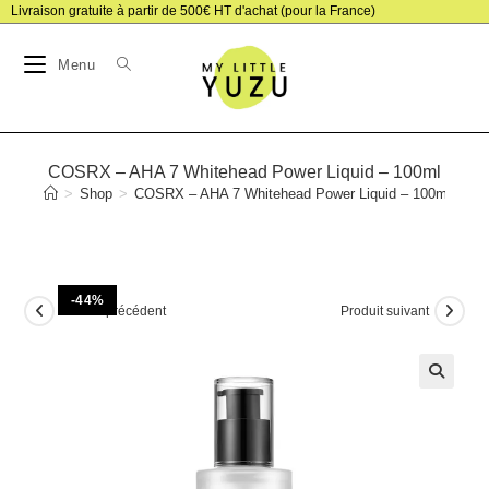
Skip
Livraison gratuite à partir de 500€ HT d'achat (pour la France)
to
Menu
content
COSRX – AHA 7 Whitehead Power Liquid – 100ml
>
Shop
>
COSRX – AHA 7 Whitehead Power Liquid – 100ml
-44%
Produit précédent
Produit suivant
🔍