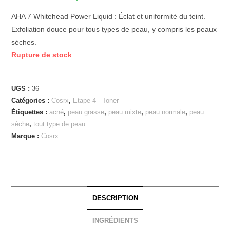
AHA 7 Whitehead Power Liquid : Éclat et uniformité du teint.
Exfoliation douce pour tous types de peau, y compris les peaux
sèches.
Rupture de stock
UGS :
36
Catégories :
Cosrx
,
Etape 4 - Toner
Étiquettes :
acné
,
peau grasse
,
peau mixte
,
peau normale
,
peau
sèche
,
tout type de peau
Marque :
Cosrx
DESCRIPTION
INGRÉDIENTS