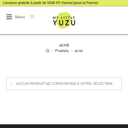
Skip
Livraison gratuite à partir de 500€ HT d'achat (pour la France)
to
Menu
content
acné
>
Produits
>
acné
AUCUN PRODUIT NE CORRESPOND À VOTRE SÉLECTION.