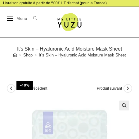
Skip
Livraison gratuite à partir de 500€ HT d'achat (pour la France)
to
Menu
content
It’s Skin – Hyaluronic Acid Moisture Mask Sheet
>
Shop
>
It’s Skin – Hyaluronic Acid Moisture Mask Sheet
-40%
Produit précédent
Produit suivant
🔍