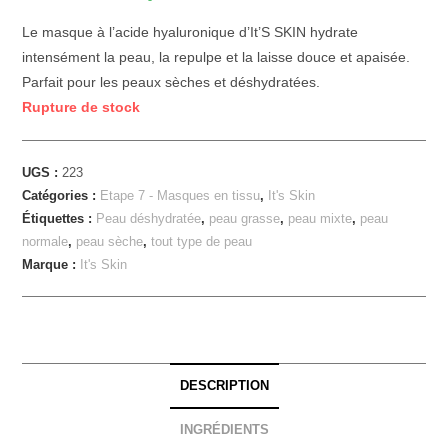
Le masque à l’acide hyaluronique d’It’S SKIN hydrate
intensément la peau, la repulpe et la laisse douce et apaisée.
Parfait pour les peaux sèches et déshydratées.
Rupture de stock
UGS :
223
Catégories :
Etape 7 - Masques en tissu
,
It's Skin
Étiquettes :
Peau déshydratée
,
peau grasse
,
peau mixte
,
peau
normale
,
peau sèche
,
tout type de peau
Marque :
It's Skin
DESCRIPTION
INGRÉDIENTS