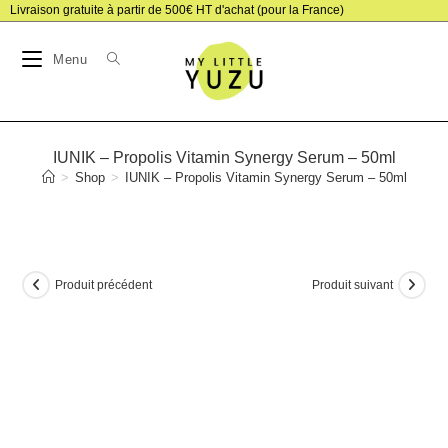
Skip
Livraison gratuite à partir de 500€ HT d'achat (pour la France)
to
Menu
content
IUNIK – Propolis Vitamin Synergy Serum – 50ml
>
Shop
>
IUNIK – Propolis Vitamin Synergy Serum – 50ml
Produit précédent
Produit suivant