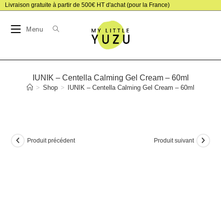
Skip
Livraison gratuite à partir de 500€ HT d'achat (pour la France)
to
Menu
content
IUNIK – Centella Calming Gel Cream – 60ml
>
Shop
>
IUNIK – Centella Calming Gel Cream – 60ml
Produit précédent
Produit suivant