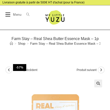
Skip
Livraison gratuite à partir de 500€ HT d'achat (pour la France)
to
Menu
content
Farm Stay – Real Shea Butter Essence Mask – 1p
>
Shop
>
Farm Stay – Real Shea Butter Essence Mask – 1p
-57%
Produit précédent
Produit suivant
🔍