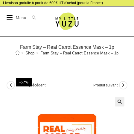
Skip
Livraison gratuite à partir de 500€ HT d'achat (pour la France)
to
Menu
content
Farm Stay – Real Carrot Essence Mask – 1p
>
Shop
>
Farm Stay – Real Carrot Essence Mask – 1p
-57%
Produit précédent
Produit suivant
🔍