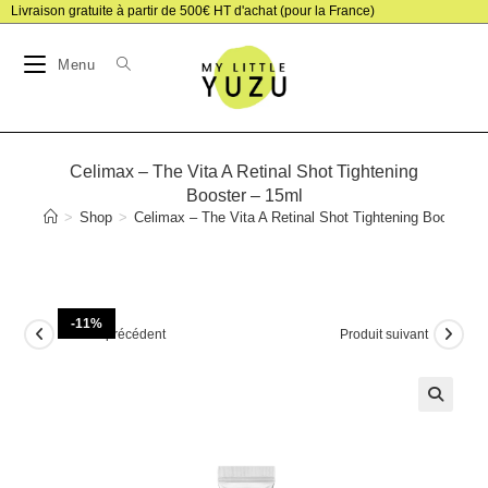
Skip
Livraison gratuite à partir de 500€ HT d'achat (pour la France)
to
Menu
content
Celimax – The Vita A Retinal Shot Tightening
Booster – 15ml
>
Shop
>
Celimax – The Vita A Retinal Shot Tightening Booster –
-11%
Produit précédent
Produit suivant
🔍