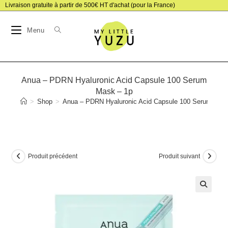
Skip
Livraison gratuite à partir de 500€ HT d'achat (pour la France)
to
Menu
content
Anua – PDRN Hyaluronic Acid Capsule 100 Serum
Mask – 1p
>
Shop
>
Anua – PDRN Hyaluronic Acid Capsule 100 Serum Mas
Produit précédent
Produit suivant
🔍