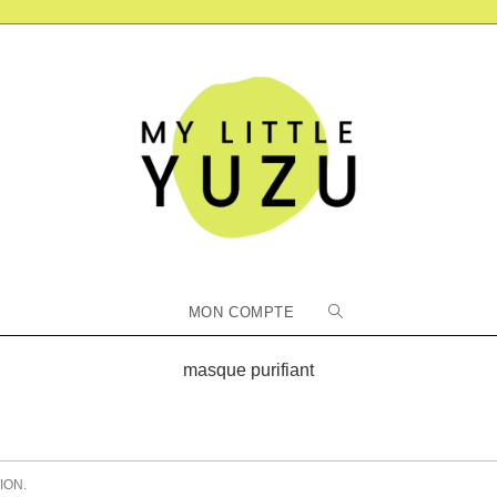
Toggle
MON COMPTE
website
masque purifiant
search
ION.