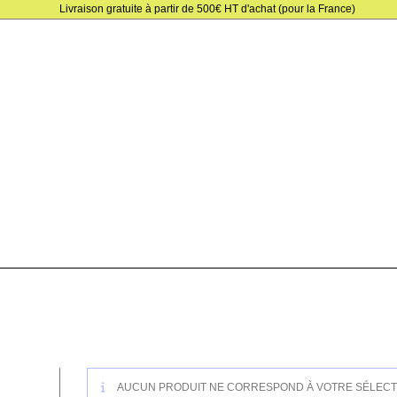
Skip
Livraison gratuite à partir de 500€ HT d'achat (pour la France)
to
content
AUCUN PRODUIT NE CORRESPOND À VOTRE SÉLECT