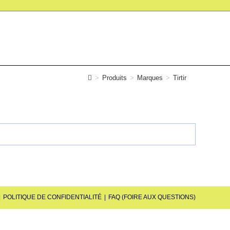
>
Produits
>
Marques
>
Tirtir
POLITIQUE DE CONFIDENTIALITÉ
FAQ (FOIRE AUX QUESTIONS)