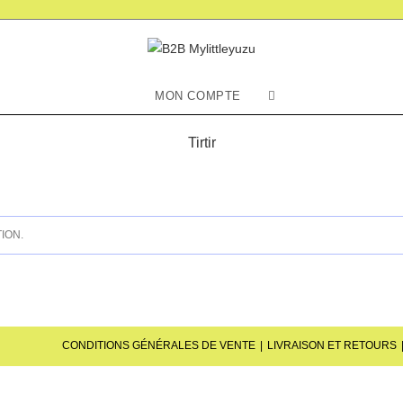
Toggle
MON COMPTE
website
Tirtir
search
ION.
CONDITIONS GÉNÉRALES DE VENTE
LIVRAISON ET RETOURS