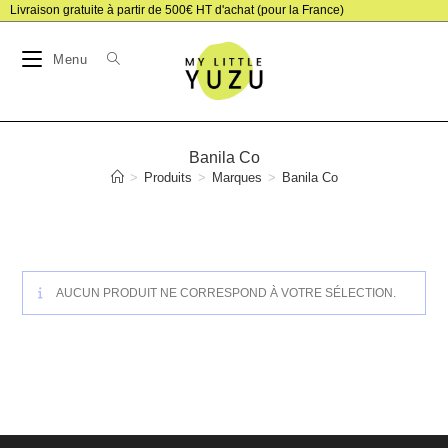
Skip
Livraison gratuite à partir de 500€ HT d'achat (pour la France)
to
Menu
content
Banila Co
>
Produits
>
Marques
>
Banila Co
AUCUN PRODUIT NE CORRESPOND À VOTRE SÉLECTION.